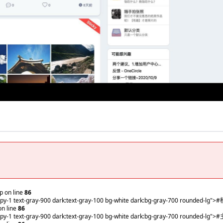
 on line
86
2 py-1 text-gray-900 dark:text-gray-100 bg-white dark:bg-gray-700 rounded-lg"
n line
86
2 py-1 text-gray-900 dark:text-gray-100 bg-white dark:bg-gray-700 rounded-lg"