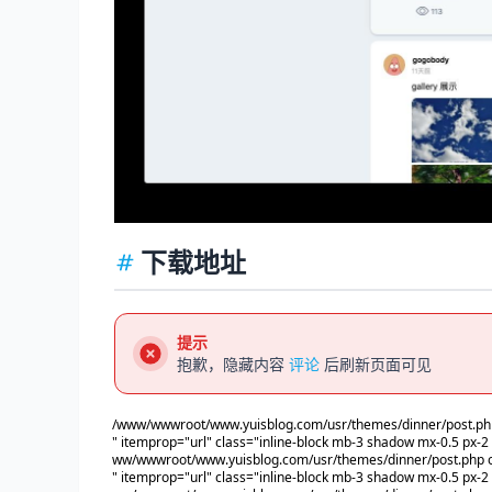
下载地址
提示
抱歉，隐藏内容
评论
后刷新页面可见
/www/wwwroot/www.yuisblog.com/usr/themes/dinner/post.php
" itemprop="url" class="inline-block mb-3 shadow mx-0.5 px-
ww/wwwroot/www.yuisblog.com/usr/themes/dinner/post.php o
" itemprop="url" class="inline-block mb-3 shadow mx-0.5 px-