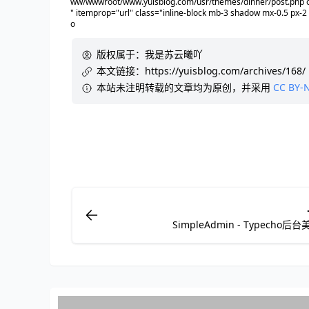
ww/wwwroot/www.yuisblog.com/usr/themes/dinner/post.php o
" itemprop="url" class="inline-block mb-3 shadow mx-0.5 px-2
o
版权属于：
我是苏云曦吖
本文链接：
https://yuisblog.com/archives/168/
本站未注明转载的文章均为原创，并采用
CC BY-N
SimpleAdmin - Typecho后