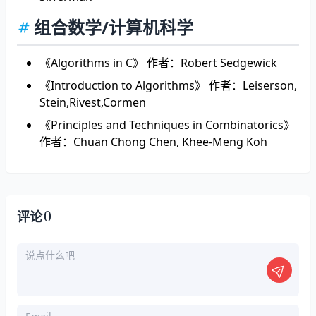
组合数学/计算机科学
《Algorithms in C》 作者：Robert Sedgewick
《Introduction to Algorithms》 作者：Leiserson,
Stein,Rivest,Cormen
《Principles and Techniques in Combinatorics》
作者：Chuan Chong Chen, Khee-Meng Koh
0
评论