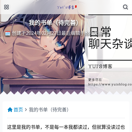
我的书单（待完善）
最
后
编
天
辑
前
于
891
🗓️ 创建于2024年02月27日
最
后
编
辑
于
天
前
首页
我的书单（待完善）
这里是我的书单，不是每一本我都读过，但就算没读过也