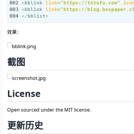
<
bblink
link
=
"https://tntofu.com"
ico
<
bblink
link
=
"https://blog.boxpaper.c
</
bblist
>
效果：
截图
License
Open sourced under the MIT license.
更新历史