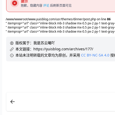
提示
抱歉，隐藏内容
评论
后刷新页面可见
/www/wwwroot/www.yuisblog.com/usr/themes/dinner/post.php on line
86
" itemprop="url" class="inline-block mb-3 shadow mx-0.5 px-2 py-1 text-gr
" itemprop="url" class="inline-block mb-3 shadow mx-0.5 px-2 py-1 text-gr
" itemprop="url" class="inline-block mb-3 shadow mx-0.5 px-2 py-1 text-gra
版权属于：
我是苏云曦吖
本文链接：
https://yuisblog.com/archives/177/
本站未注明转载的文章均为原创，并采用
CC BY-NC-SA 4.0
授