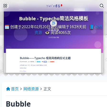
Bubble - Typecho简洁风格模板
最
后
编
天
辑
前
于
1628
🗓️ 创建于2022年02月20日
📘
网络
最
后
编
辑
于
天
前
资源
👁️ 阅读
4065
次
首页
网络资源
正文
Bubble