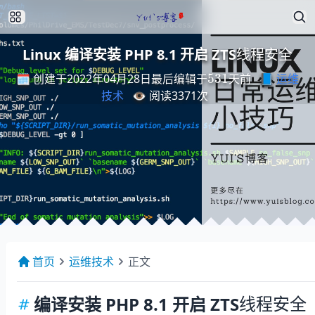
线
程
全
安
Linux 编译安装 PHP 8.1 开启 ZTS
线
程
安
全
最
后
编
天
辑
前
于
531
🗓️ 创建于2022年04月28日
📘
运维
最
后
编
辑
于
天
前
技术
👁️ 阅读
3371
次
首页
运维技术
正文
线
全
程
安
编译安装 PHP 8.1 开启 ZTS
线
程
安
全