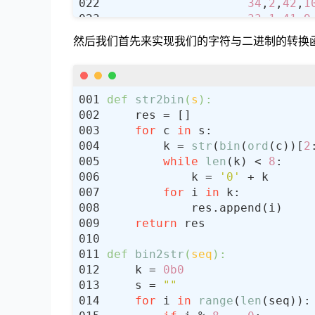
34
,
2
,
42
,
1
33
,
1
,
41
,
9
然后我们首先来实现我们的字符与二进制的转换
E
 = np.array([
32
,
1
,
2
,
3
,
4
,
5
4
,
5
,
6
,
7
,
8
,
9
8
,
9
,
10
,
11
,
12
,
13
12
,
13
,
14
,
15
,
16
,
17
def
str2bin
(
s
):
16
,
17
,
18
,
19
,
20
,
21
20
,
21
,
22
,
23
,
24
,
25
for
 c 
in
24
,
25
,
26
,
27
,
28
,
29
        k = 
str
(
bin
(
ord
(c))[
2
28
,
29
,
30
,
31
,
32
,
1
while
len
(k) < 
8
            k = 
'0'
P
 = np.array([
16
,
7
,
20
,
21
for
 i 
in
29
,
12
,
28
,
17
1
,
15
,
23
,
26
return
5
,
18
,
31
,
10
2
,
8
,
24
,
14
def
bin2str
(
seq
):
32
,
27
,
3
,
9
    k = 
0b0
19
,
13
,
30
,
6
    s = 
""
22
,
11
,
4
,
25
for
 i 
in
range
(
len