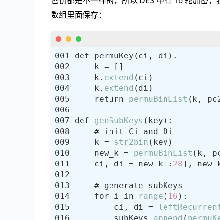
密钥都是不一样的，所以 DES 中有 16 轮加
数组里面保存：
    k.
extend
    k.
extend
    return 
permuBinList
def 
genSubKeys
    k = 
str2bin
    new_k = 
permuBinList
    ci, di = new_k[:
28
], new_
    for i in 
range
(
16
        ci, di = 
leftRecurren
        subKeys.
append
(
permuK