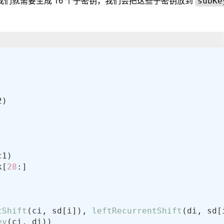
密，我们就需要生成 16 个子密钥，我们会把这些子密钥放到
subKe
k[
28
tShift
(ci, sd[i]), 
leftRecurrentShift
ey