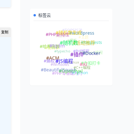
标签云
#TOPSIS法
#随机数生成
#wordpress
#PHP新特性
#LLM
#主题
#模板
#Requests
#活动推荐
#随机数
#哈希函数
#tqdm
#密码学
#PHP编程
#typecho
#Python编程
#Docker
#插件
#ACM
#熵权法
#Linux
#JS编程
#力扣打卡
#Windows
#AI
#C++编程
#BeautifulSoup4
#OpenPyxl
#Python
#PHP零基础入门