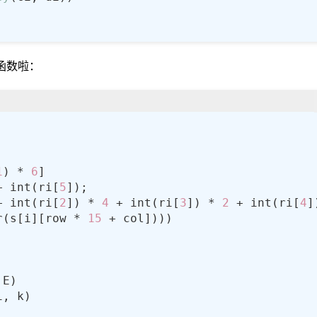
函数啦：
1
) * 
6
+ int(ri[
5
+ int(ri[
2
]) * 
4
 + int(ri[
3
]) * 
2
 + int(ri[
4
r(s[i][row * 
15