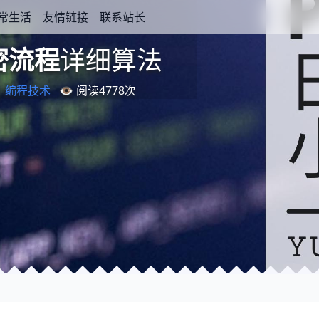
常生活
友情链接
联系站长
详
细
法
算
密流程
详
细
算
法

编程技术
👁️ 阅读
4778
次