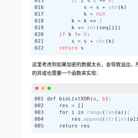
if
 i % 
8
 == 
0
s
 = np.array([[
14
,
4
,
13
,
1
,
2
,
15
            s = s + 
chr
0
,
15
,
7
,
4
,
14
,
2
            k = 
0b0
4
,
1
,
14
,
8
,
13
,
6
        k = k << 
1
15
,
12
,
8
,
2
,
4
,
9
        k += 
int
                [
15
,
1
,
8
,
14
,
6
,
if
 k != 
0
3
,
13
,
4
,
7
,
15
,
2
        s = s + 
chr
0
,
14
,
7
,
11
,
10
,
return
13
,
8
,
10
,
1
,
3
,
1
                [
10
,
0
,
9
,
14
,
6
,
这里考虑到如果加密的数据太长，会导致溢出，
13
,
7
,
0
,
9
,
3
,
4
,
的异或也需要一个函数来实现：
13
,
6
,
4
,
9
,
8
,
15
1
,
10
,
13
,
0
,
6
,
9
                [
7
,
13
,
14
,
3
,
0
,
13
,
8
,
11
,
5
,
6
,
1
def binListXOR(
a
, 
b
10
,
6
,
9
,
0
,
12
,
1
3
,
15
,
0
,
6
,
10
,
1
    for i in 
range
(
len
                [
2
,
12
,
4
,
1
,
7
,
1
        res.
append
(
str
(
int
(a[
14
,
11
,
2
,
12
,
4
,
4
,
2
,
1
,
11
,
10
,
1
11
,
8
,
12
,
7
,
1
,
1