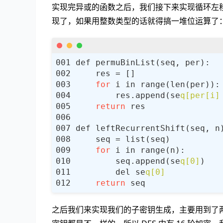
                [
12
,
1
,
10
,
15
,
9
实现完异或的函数之后，我们接下来实现循环左
10
,
15
,
4
,
2
,
7
,
1
现了，如果用整数类型的话就得搞一堆位运算了
9
,
14
,
15
,
5
,
2
,
8
4
,
3
,
2
,
12
,
9
,
5
,
                [
4
,
11
,
2
,
14
,
15
13
,
0
,
11
,
7
,
4
,
9
1
,
4
,
11
,
13
,
12
,
6
,
11
,
13
,
8
,
1
,
4
for
                [
13
,
2
,
8
,
4
,
6
,
1
        res.append(se
q[per[i]
1
,
15
,
13
,
8
,
10
,
return
7
,
11
,
4
,
1
,
9
,
12
2
,
1
,
14
,
7
,
4
,
10
subKeys
 = []
;
for
        seq.append(se
q[0]
        del se
q[0]
return
之后我们来实现我们的子密钥生成，主要用到了两