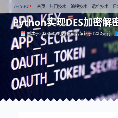
首页
热门技术
编程技术
运维技术
日
Python实现DES加密解
最
后
编
天
辑
前
于
1232
🗓️ 创建于2023年03月25日

最
后
编
辑
于
天
前