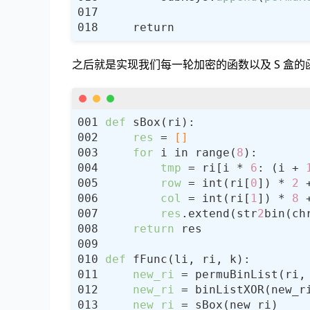
之后就是实现我们每一轮加密的函数以及 S 盒的
def
res
 =
 []
for
 i in range(
8
tmp
 = ri[i * 
6
: (i + 
row
 = int(ri[
0
]) * 
2
 
col
 = int(ri[
1
]) * 
8
 
res
.extend(str
2
bin(ch
return
def
new_ri
new_ri
new_ri