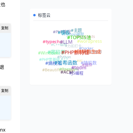
改也
标签云
#主题
#PHP编程
#Python编程
#模板
#Requests
#TOPSIS法
#Linux
#wordpress
#typecho
#C++编程
#LLM
#力扣打卡
#Docker
#活动推荐
#随机数生成
#Windows
#密码学
#PHP新特性
#Python
#PHP零基础入门
#AI
#随机数
#熵权法
#插件
#哈希函数
退
#OpenPyxl
#tqdm
#BeautifulSoup4
#ACM
#JS编程
nx