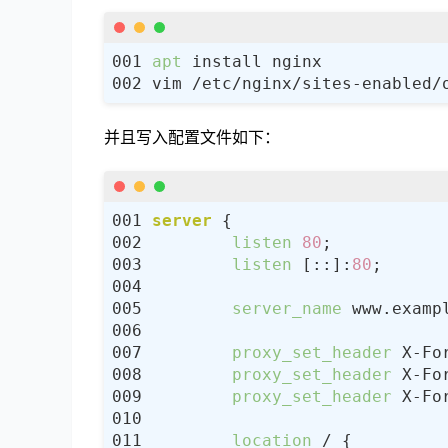
apt
并且写入配置文件如下：
server
listen
80
listen
 [::]:
80
server_name
proxy_set_header
proxy_set_header
proxy_set_header
location