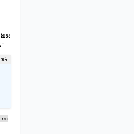
，如果
墙：
con