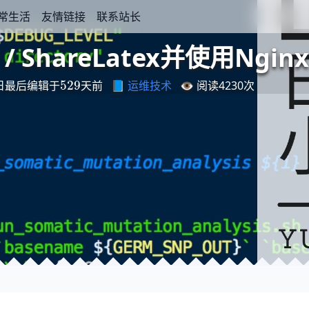
常生活
友情链接
联系站长
f / ShareLatex并使用Ng
最
后
编
天
辑
前
于
529
日
📘
运维技术
👁️ 阅读
4230
次
最
后
编
辑
于
天
前