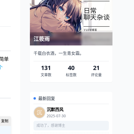
江筱雨
千载白衣酒，一生青女霜。
里简单
131
40
21
个
文章数
标签数
评论量
最新回复
沉默西风
2025-07-30
成功了，感谢博主