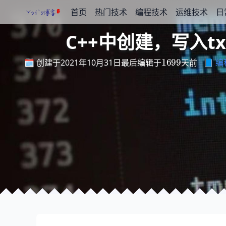
首页
热门技术
编程技术
运维技术
日
C++中创建，写入t
最
后
编
天
辑
前
于
1699
🗓️ 创建于2021年10月31日
📘
编
最
后
编
辑
于
天
前