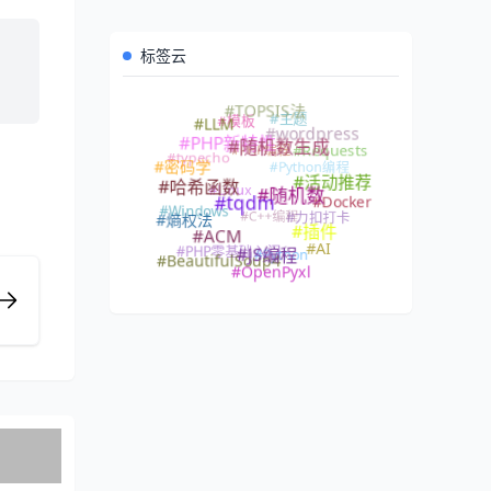
标签云
#TOPSIS法
#主题
#模板
#LLM
#wordpress
#PHP编程
#PHP新特性
#Requests
#随机数生成
#typecho
#Python编程
#密码学
#Linux
#活动推荐
#哈希函数
#随机数
#Docker
#Windows
#tqdm
#C++编程
#力扣打卡
#熵权法
#插件
#ACM
#PHP零基础入门
#AI
#Python
#JS编程
#BeautifulSoup4
#OpenPyxl