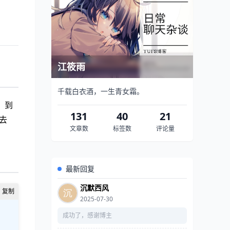
江筱雨
千载白衣酒，一生青女霜。
，到
131
40
21
去
文章数
标签数
评论量
最新回复
沉默西风
2025-07-30
成功了，感谢博主