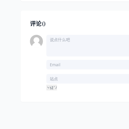
0
评论
‘
Д
´
ヽ
ﾉ
Д