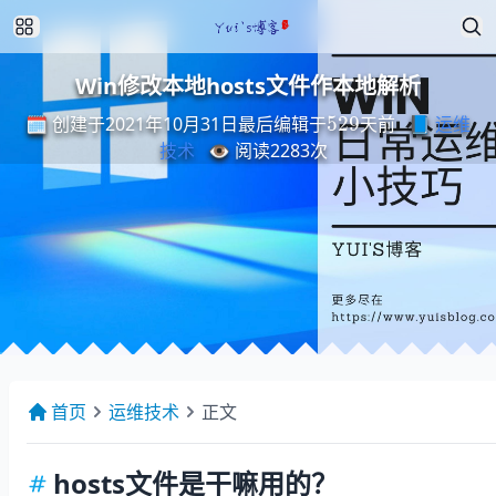
Win修改本地hosts文件作本地解析
最
后
编
天
辑
前
于
529
🗓️ 创建于2021年10月31日
📘
运维
最
后
编
辑
于
天
前
技术
👁️ 阅读
2283
次
首页
运维技术
正文
hosts文件是干嘛用的？