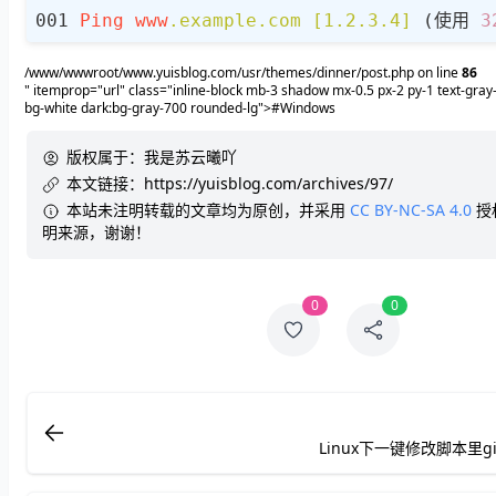
Ping
www
.example
.com
[1.2.3.4]
 (使用 
3
/www/wwwroot/www.yuisblog.com/usr/themes/dinner/post.php on line
86
" itemprop="url" class="inline-block mb-3 shadow mx-0.5 px-2 py-1 text-gray
bg-white dark:bg-gray-700 rounded-lg">#Windows
版权属于：
我是苏云曦吖
本文链接：
https://yuisblog.com/archives/97/
本站未注明转载的文章均为原创，并采用
CC BY-NC-SA 4.0
授
明来源，谢谢！
0
0
Linux下一键修改脚本里g