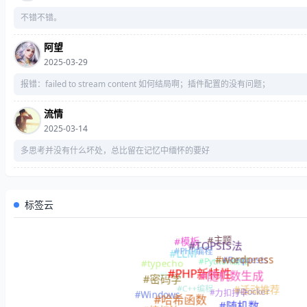
不错不错。
阿望
2025-03-29
报错：failed to stream content 如何结局啊；插件配置的没有问题；
流情
2025-03-14
多思考并没有什么坏处，总比留在记忆中缅怀的要好
标签云
#主题
#模板
#TOPSIS法
#PHP编程
#LLM
#Requests
#wordpress
#Python编程
#typecho
#PHP新特性
#Linux
#随机数生成
#密码学
#C++编程
#活动推荐
#Docker
#力扣打卡
#Windows
#哈希函数
#随机数