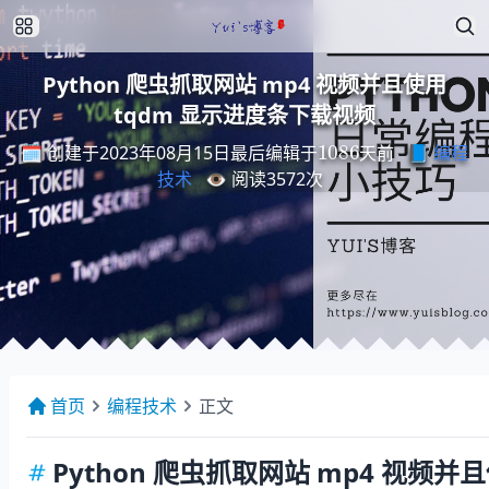
Python 爬虫抓取网站 mp4 视频并且使用
tqdm 显示进度条下载视频
最
后
编
天
辑
前
于
1086
🗓️ 创建于2023年08月15日
📘
编程
最
后
编
辑
于
天
前
技术
👁️ 阅读
3572
次
首页
编程技术
正文
Python 爬虫抓取网站 mp4 视频并