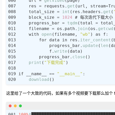
    url = 
getVideo
    res = requests.
get
    total_size = 
int
(res.headers.
get
(
    block_size = 
1024
    progress_bar = 
tqdm
(total = total
    filename = os.path.
join
(os.
getcwd
    with 
open
(filename, 
"wb"
        for data in res.
iter_content
            progress_bar.
update
(
len
            f.
write
        progress_bar.
close
print
(
"下载完成"
if __name__ == 
"__main__"
download
这里给了一个大致的代码，如果有多个视频要下载那么加个 
100%
|████████████████████████████████