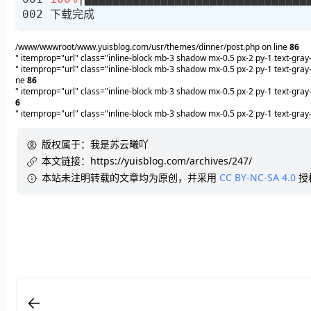
/www/wwwroot/www.yuisblog.com/usr/themes/dinner/post.php on line
86
" itemprop="url" class="inline-block mb-3 shadow mx-0.5 px-2 py-1 text-gra
" itemprop="url" class="inline-block mb-3 shadow mx-0.5 px-2 py-1 text-gra
ne
86
" itemprop="url" class="inline-block mb-3 shadow mx-0.5 px-2 py-1 text-gr
6
" itemprop="url" class="inline-block mb-3 shadow mx-0.5 px-2 py-1 text-gra
版权属于：
我是苏云曦吖
本文链接：
https://yuisblog.com/archives/247/
本站未注明转载的文章均为原创，并采用
CC BY-NC-SA 4.0
授