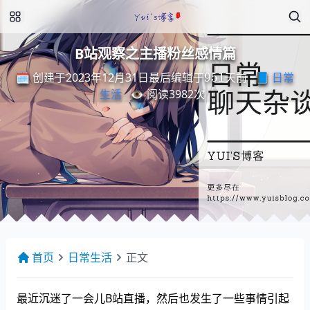
B站观察之主播粉丝感情篇
最
后
编
天
辑
前
于
951
🗓️ 创建于2023年12月31日
📘
日常
最
后
编
辑
于
天
前
生活
👁️ 阅读
3982
次
首页
日常生活
正文
最近沉迷了一会儿B站直播，然后也发生了一些事情引起