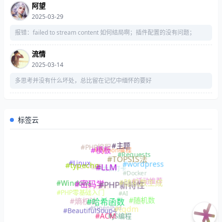
阿望
2025-03-29
报错：failed to stream content 如何结局啊；插件配置的没有问题；
流情
2025-03-14
多思考并没有什么坏处，总比留在记忆中缅怀的要好
标签云
#主题
#PHP编程
#Python编程
#模板
#Requests
#TOPSIS法
#Linux
#wordpress
#typecho
#C++编程
#力扣打卡
#LLM
#Docker
#活动推荐
#Windows
#随机数生成
#密码学
#PHP新特性
#Python
#PHP零基础入门
#AI
#随机数
#插件
#熵权法
#哈希函数
#OpenPyxl
#tqdm
#BeautifulSoup4
#JS编程
#ACM