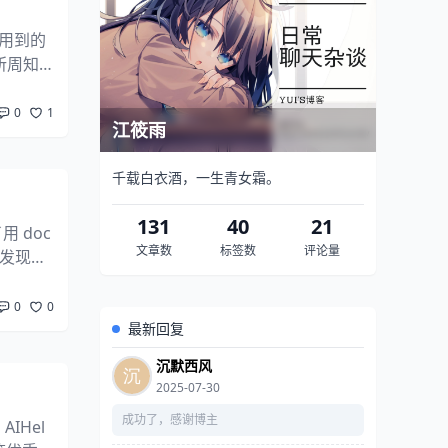
用到的
所周知
字等
0
1
江筱雨
千载白衣酒，一生青女霜。
131
40
21
 doc
文章数
标签数
评论量
候发现自
 版
0
0
最新回复
沉默西风
2025-07-30
成功了，感谢博主
IHel