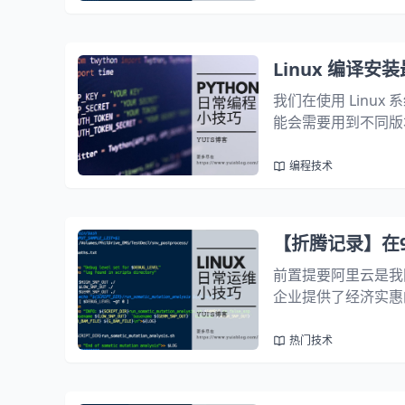
Linux 编译安装
我们在使用 Linu
能会需要用到不同版本
本的 Python。接下来
编程技术
【折腾记录】在99
前置提要阿里云是我
企业提供了经济实惠的
核心 2GB 运行内
Deepseek R1...
热门技术