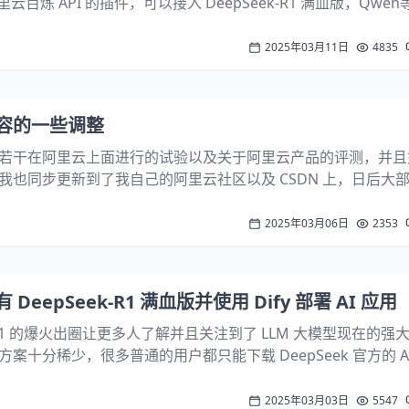
云百炼 API 的插件，可以接入 DeepSeek-R1 满血版，Qwe
ypecho 博客添加一个 AI 助手，让你的读者通过 AI 助手快速
2025年03月11日
4835
容的一些调整
若干在阿里云上面进行的试验以及关于阿里云产品的评测，并且
我也同步更新到了我自己的阿里云社区以及 CSDN 上，日后大
我的阿里云社区以及 CSDN 上，但阿里云社区仍有部分专属内
CSDN 博客主页链...
2025年03月06日
2353
eepSeek-R1 满血版并使用 Dify 部署 AI 应用
k-R1 的爆火出圈让更多人了解并且关注到了 LLM 大模型现在的强
案十分稀少，很多普通的用户都只能下载 DeepSeek 官方的 AP
eepSeek 的服务器频繁收到攻击，从而很多时候都无法正常使
2025年03月03日
5547