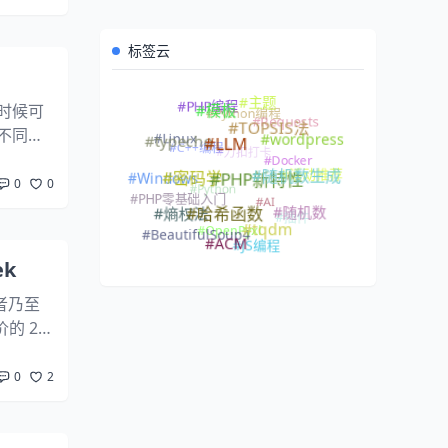
标签云
#主题
#PHP编程
#Python编程
的时候可
#模板
#Requests
装不同版
#TOPSIS法
#Linux
#wordpress
#C++编程
#力扣打卡
#typecho
#LLM
#Docker
..
#活动推荐
#Windows
#随机数生成
#Python
#密码学
0
0
#PHP新特性
#AI
#PHP零基础入门
#插件
#随机数
#熵权法
#哈希函数
#OpenPyxl
#BeautifulSoup4
#tqdm
#JS编程
#ACM
k
者乃至
的 2
结合最近
0
2