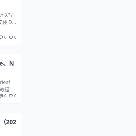
坑所以写
安装 Do
0
0
he、N
leaf
装教程
0
0
程（202