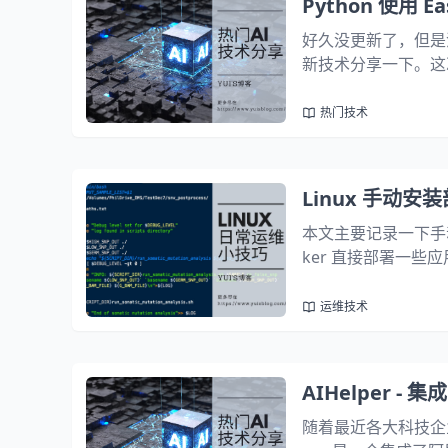
Python 使用
好久没更新了，但是
新技术分享一下。这次要
很多自动化情景下我
等， EasyOCR 能帮
热门技术
Linux 手动安
本文主要记录一下手动
ker 直接部署一些
己居然忘了怎么弄了。本
本。安装 N...
运维技术
AIHelper -
随着最近各大科技企业