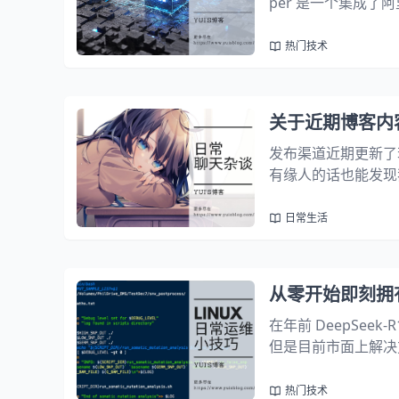
per 是一个集成了阿里
先进的模型，为你的 T
要...
热门技术
关于近期博客内
发布渠道近期更新了
有缘人的话也能发现
容也都会同步更新到
是我的阿里云社区以及 
日常生活
从零开始即刻拥有 D
在年前 DeepSee
但是目前市面上解决方
行使用，然而由于 D
此时国内众多...
热门技术