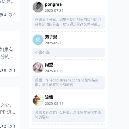
n等优秀
pongma
找到想
2025-07-24
4
0
感谢博主分享，如果不使用阿里的接口使用
硅基流动的是否可以仅通过修改文件中某接
口实现？
弟子规
2025-05-25
如果有
不错不错。
部分的内
容。下面
阿望
0
1
2025-03-29
报错：failed to stream content 如何结局
啊；插件配置的没有问题；
流情
2025-03-14
大之处，
P 进
多思考并没有什么坏处，总比留在记忆中缅
怀的要好
用。就在
2
1