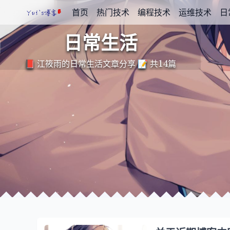
首页
热门技术
编程技术
运维技术
日
日常生活
14
📕 江筱雨的日常生活文章分享 📝 共
篇