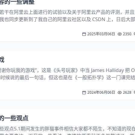
容的一些调整
若干在阿里云上面进行的试验以及关于阿里云产品的评测，并且
我也同步更新到了我自己的阿里云社区以及 CSDN 上，日后大
我的阿里云社区以及 CSDN 上，但阿里云社区仍有部分专属内
CSDN 博客主页链...
2025年03月06日
2350
戏
玩我的游戏”，这是《头号玩家》中当 James Halliday 把 OA
e 的时候说的最后一句话，但这也是在《一般拓扑学》这一门课完
以下是他的原话：”我们究竟如何定义”拓扑“这个东西？我们或
2024年06月06日
2628
的一些观点
些观点5.1期间发生的胖猫事件相信大家都不陌生，不知道的现