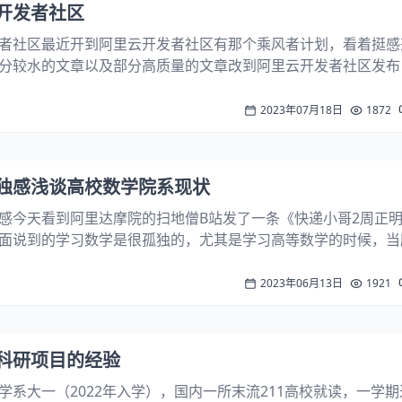
开发者社区
者社区最近开到阿里云开发者社区有那个乘风者计划，看着挺感
分较水的文章以及部分高质量的文章改到阿里云开发者社区发布
章只有日常生活（唠嗑）分类以及一些原创性较高的文章，阿里
发布后不定时同步到本博客（并且有部分内...
2023年07月18日
1872
独感浅谈高校数学院系现状
感今天看到阿里达摩院的扫地僧B站发了一条《快递小哥2周正
面说到的学习数学是很孤独的，尤其是学习高等数学的时候，当
己一个人看懂了的时候，你就是孤独了。其实我很认同啊，其实
相处的时候有这种感觉，就算连同系内...
2023年06月13日
1921
科研项目的经验
系大一（2022年入学），国内一所末流211高校就读，一学期