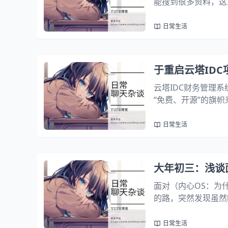
能搜到很多资料，这
谈谈的是这件事情背
方肯定是其中之一，
日常生活
于重启云塔ID
云塔IDC财务管理
“免费、开源”的旗帜
本，第一个版本提供了
版本推出了一个面向对
日常生活
大年初三：浅谈
面对（内心OS：为
的路，突然发现虽然
或许是曾经帮助过我
想其实有些事情明明
日常生活