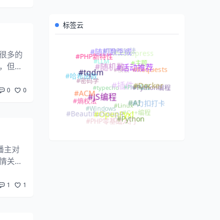
标签云
#TOPSIS法
#随机数生成
很多的
#wordpress
#PHP新特性
#LLM
#主题
，但请
#模板
#随机数
#Requests
#活动推荐
#tqdm
#哈希函数
复一年
#密码学
#PHP编程
#typecho
#Python编程
#Docker
#插件
0
0
#ACM
#JS编程
#熵权法
#Linux
#力扣打卡
#AI
#Windows
#C++编程
#BeautifulSoup4
#OpenPyxl
#Python
#PHP零基础入门
播主对
情关
是那位
1
1