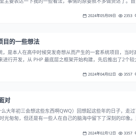
里主要表达一下我的一些看法，事情的原委就不多做赘述了。首
后我个人的反思，我觉得促成这个事件的元凶其实有两个，很明
这个我相信大家都不会有什么太大的...
2024年05月09日
2353
C项目的一些想法
系统，是本人在高中时候突发奇想从而产生的一套系统项目，当时
来进行开发，从 PHP 最底层之框架开始构建，先后推出了2个较
固定的框架，参考的是一般的 PHP 脚本网站程序，第二版也就
象构建的程序，支...
2024年04月02日
3557
面对
什么大年初三会想这些东西啊QWQ）回想起这些年的日子，走过
时光匆匆，但还是有一些人在自己的脑海中留下了深刻的印象。
的，得罪过我的，当然，我也得罪了很多人。今天的主题是面对
已经过去了很久（又好像没有很久），...
2024年02月12日
3357