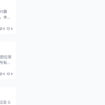
兴趣
，本网
云开发
0
0
明欧拉常
所有人
不单单
0
0
过去 G