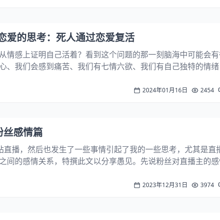
恋爱的思考：死人通过恋爱复活
从情感上证明自己活着？看到这个问题的那一刻脑海中可能会有
心、我们会感到痛苦、我们有七情六欲、我们有自己独特的情绪
有我们自己的七情六欲，自己独特的情绪吗？过着日复一日，年
摸鱼、下课，终日沉浸在学习上，我们能...
2024年01月16日
2454
粉丝感情篇
站直播，然后也发生了一些事情引起了我的一些思考，尤其是直
之间的感情关系，特撰此文以分享愚见。先说粉丝对直播主的感
续关注一个直播主，甚至是重金打赏一个直播主，在我看来必定
感情价值，无论是安慰还是欢乐，这也是最...
2023年12月31日
3974