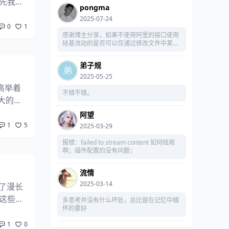
先我想
pongma
显的女
2025-07-24
0
1
感谢博主分享，如果不使用阿里的接口使用
硅基流动的是否可以仅通过修改文件中某接
口实现？
弟子规
2025-05-25
高举着
不错不错。
大的版
是3.0
阿望
1
5
2025-03-29
报错：failed to stream content 如何结局
啊；插件配置的没有问题；
流情
2025-03-14
了漫长
这些人
多思考并没有什么坏处，总比留在记忆中缅
怀的要好
，我在
1
0