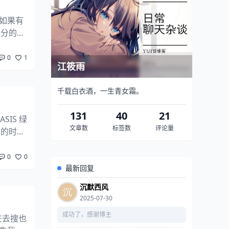
如果有
部分的内
容。下面
0
1
江筱雨
千载白衣酒，一生青女霜。
131
40
21
SIS 绿
文章数
标签数
评论量
结的时候
许会说这
0
0
最新回复
沉默西风
2025-07-30
成功了，感谢博主
在去搜也