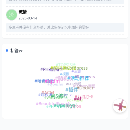
流情
2025-03-14
多思考并没有什么坏处，总比留在记忆中缅怀的要好
标签云
#TOPSIS法
#随机数生成
#wordpress
#PHP新特性
#LLM
#主题
#模板
#Requests
#活动推荐
#随机数
#哈希函数
#密码学
#tqdm
#PHP编程
#typecho
#Python编程
#Docker
#插件
#ACM
#Linux
#熵权法
#JS编程
#力扣打卡
#Windows
#AI
#C++编程
#BeautifulSoup4
#OpenPyxl
#Python
#PHP零基础入门