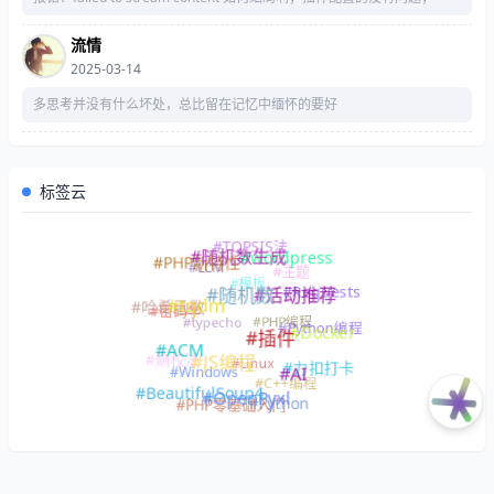
流情
2025-03-14
多思考并没有什么坏处，总比留在记忆中缅怀的要好
标签云
#TOPSIS法
#随机数生成
#wordpress
#PHP新特性
#LLM
#主题
#模板
#Requests
#活动推荐
#随机数
#tqdm
#哈希函数
#密码学
#PHP编程
#typecho
#Python编程
#Docker
#插件
#ACM
#熵权法
#Linux
#JS编程
#力扣打卡
#Windows
#AI
#C++编程
#BeautifulSoup4
#OpenPyxl
#Python
#PHP零基础入门