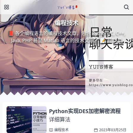
编程技术
📕 各个编程语言的编程技术文章，包含 Python, C, C++,
78
Java, PHP 甚至 Matlab 语言的技术文章。 📝 共
篇
Python实现DES加密解密流程
详
法
细
算
详
细
算
法
编程技术
2023年03月25日